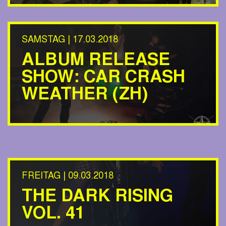
SAMSTAG | 17.03.2018
ALBUM RELEASE
SHOW: CAR CRASH
WEATHER (ZH)
FREITAG | 09.03.2018
THE DARK RISING
VOL. 41