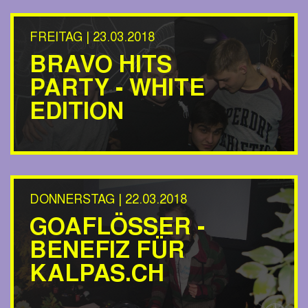
FREITAG | 23.03.2018
BRAVO HITS
PARTY - WHITE
EDITION
DONNERSTAG | 22.03.2018
GOAFLÖSSER -
BENEFIZ FÜR
KALPAS.CH