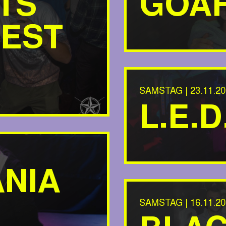
TS
GOA
BEST
SAMSTAG | 23.11.20
L.E.D
ANIA
SAMSTAG | 16.11.20