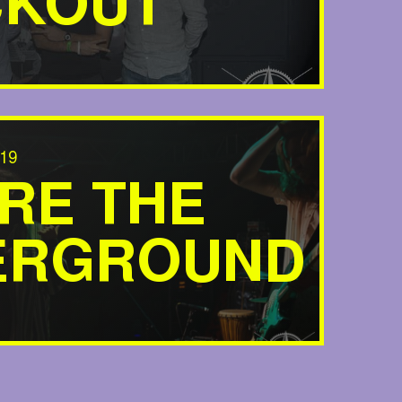
CKOUT
19
RE THE
ERGROUND