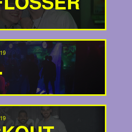
FLÖSSER
19
.
19