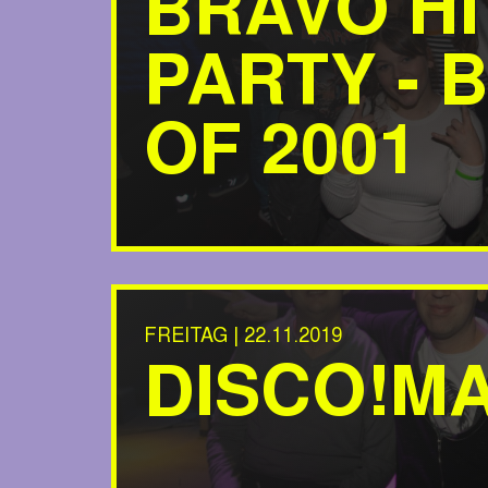
BRAVO HI
PARTY - 
OF 2001
FREITAG | 22.11.2019
DISCO!M