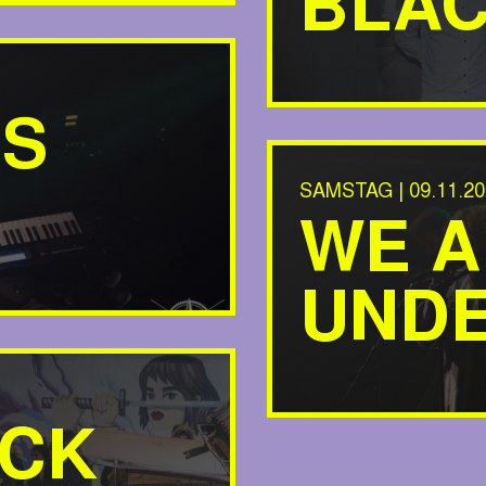
BLA
ES
SAMSTAG | 09.11.20
WE A
UND
ACK