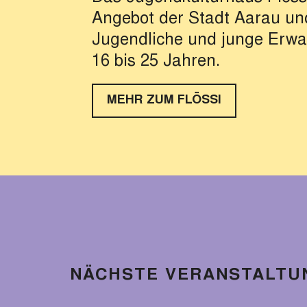
MELDE DICH BEI JANIS!
Angebot der Stadt Aarau und
selbständige und zuverlässi
VERFÜGBARKEITEN UND PREIS
Jugendliche und junge Erwa
18 – 25 Jahren? Hast du Boc
16 bis 25 Jahren.
an einem Ort mit Live-Musik
Lesungen, Partys und allem
MEHR ZUM FLÖSSI
sonst noch zu bieten hat?
HIER BEWERBEN
NÄCHSTE VERANSTALTU